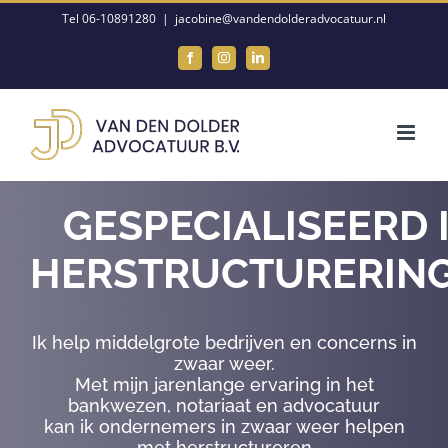
Ga
Tel 06-10891280
|
jacobine@vandendolderadvocatuur.nl
naar
Facebook
Instagram
LinkedIn
inhoud
GESPECIALISEERD 
HERSTRUCTURERIN
Ik help middelgrote bedrijven en concerns in
zwaar weer.
Met mijn jarenlange ervaring in het
bankwezen, notariaat en advocatuur
kan ik ondernemers in zwaar weer helpen
met herstructureren