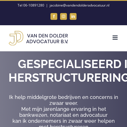
Ga
Tel 06-10891280
|
jacobine@vandendolderadvocatuur.nl
naar
Facebook
Instagram
LinkedIn
inhoud
GESPECIALISEERD 
HERSTRUCTURERIN
Ik help middelgrote bedrijven en concerns in
zwaar weer.
Met mijn jarenlange ervaring in het
bankwezen, notariaat en advocatuur
kan ik ondernemers in zwaar weer helpen
met herstructureren