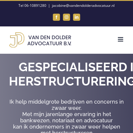
Ga
Tel 06-10891280
|
jacobine@vandendolderadvocatuur.nl
naar
Facebook
Instagram
LinkedIn
inhoud
GESPECIALISEERD 
HERSTRUCTURERIN
Ik help middelgrote bedrijven en concerns in
zwaar weer.
Met mijn jarenlange ervaring in het
bankwezen, notariaat en advocatuur
kan ik ondernemers in zwaar weer helpen
met herstructureren