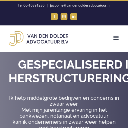
Ga
Tel 06-10891280
|
jacobine@vandendolderadvocatuur.nl
naar
Facebook
Instagram
LinkedIn
inhoud
GESPECIALISEERD 
HERSTRUCTURERIN
Ik help middelgrote bedrijven en concerns in
zwaar weer.
Met mijn jarenlange ervaring in het
bankwezen, notariaat en advocatuur
kan ik ondernemers in zwaar weer helpen
met herstructureren