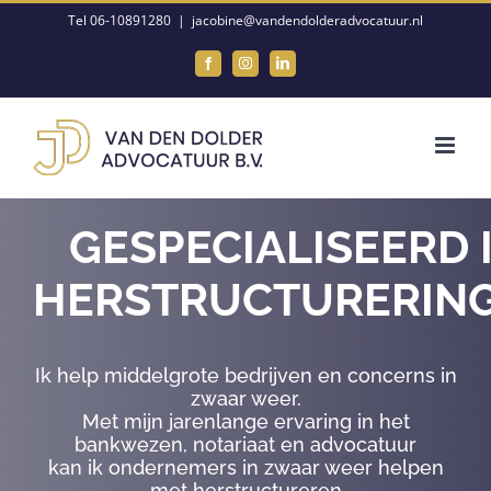
Ga
Tel 06-10891280
|
jacobine@vandendolderadvocatuur.nl
naar
Facebook
Instagram
LinkedIn
inhoud
GESPECIALISEERD 
HERSTRUCTURERIN
Ik help middelgrote bedrijven en concerns in
zwaar weer.
Met mijn jarenlange ervaring in het
bankwezen, notariaat en advocatuur
kan ik ondernemers in zwaar weer helpen
met herstructureren