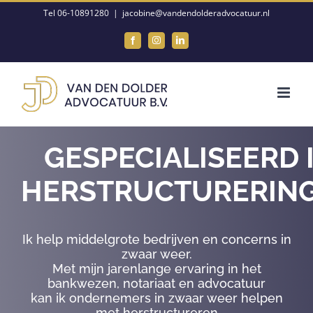
Ga
Tel 06-10891280
|
jacobine@vandendolderadvocatuur.nl
naar
Facebook
Instagram
LinkedIn
inhoud
GESPECIALISEERD 
HERSTRUCTURERIN
Ik help middelgrote bedrijven en concerns in
zwaar weer.
Met mijn jarenlange ervaring in het
bankwezen, notariaat en advocatuur
kan ik ondernemers in zwaar weer helpen
met herstructureren