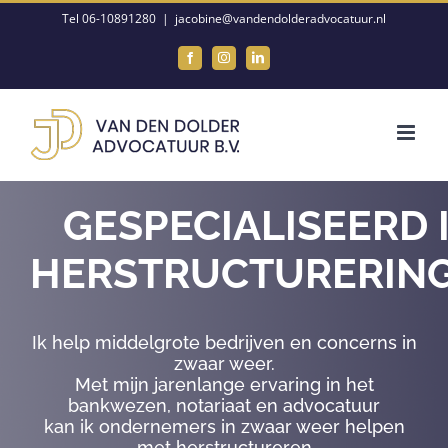
Ga
Tel 06-10891280
|
jacobine@vandendolderadvocatuur.nl
naar
Facebook
Instagram
LinkedIn
inhoud
GESPECIALISEERD 
HERSTRUCTURERIN
Ik help middelgrote bedrijven en concerns in
zwaar weer.
Met mijn jarenlange ervaring in het
bankwezen, notariaat en advocatuur
kan ik ondernemers in zwaar weer helpen
met herstructureren