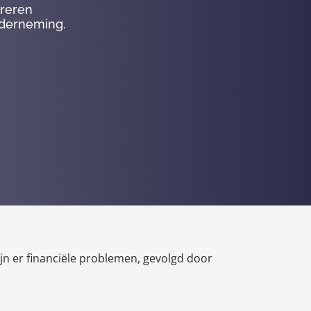
ureren
nderneming.
n er financiële problemen, gevolgd door