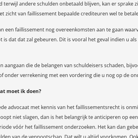
d terwijl andere schulden onbetaald blijven, kan er sprake 
t zicht van faillissement bepaalde crediteuren wel te betal
van een faillissement nog overeenkomsten aan te gaan waar
is dat dat zal gebeuren. Dit is vooral het geval indien u al
 aangaan die de belangen van schuldeisers schaden, bijvoo
f onder verrekening met een vordering die u nog op de on
 wat moet ik doen?
oede advocaat met kennis van het faillissementsrecht is onm
pt niet slagen, dan is het belangrijk te anticiperen op een f
riode vóór het faillissement onderzoeken. Het kan dan gebe
ulden van de vennootschap. Dat wilt u altijd voorkomen. Oo