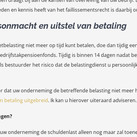
en draagt bij aan de kansen van overleving van uw bedrijf. E
eden en kennis heeft van het faillissementsrecht is daarbij 
sonmacht en uitstel van betaling
tbelasting niet meer op tijd kunt betalen, doe dan tijdig e
bedrijfstakpensioenfonds. Tijdig is binnen 14 dagen nadat b
ls bestuurder het risico dat de belastingdienst u persoonli
r dat uw onderneming de betreffende belasting niet meer ho
n betaling uitgebreid
. Ik kan u hierover uiteraard adviseren.
agen?
 uw onderneming de schuldenlast alleen nog maar zal toen