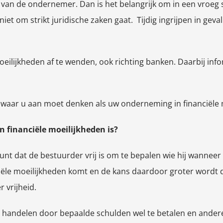
an de ondernemer. Dan is het belangrijk om in een vroeg st
iet om strikt juridische zaken gaat. Tijdig ingrijpen in gev
moeilijkheden af te wenden, ook richting banken. Daarbij in
waar u aan moet denken als uw onderneming in financiële mo
n financiële moeilijkheden is?
punt dat de bestuurder vrij is om te bepalen wie hij wannee
iële moeilijkheden komt en de kans daardoor groter wordt da
 vrijheid.
g handelen door bepaalde schulden wel te betalen en andere