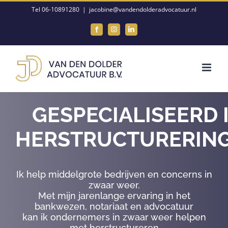
Ga
Tel 06-10891280
|
jacobine@vandendolderadvocatuur.nl
naar
Facebook
Instagram
LinkedIn
inhoud
GESPECIALISEERD 
HERSTRUCTURERIN
Ik help middelgrote bedrijven en concerns in
zwaar weer.
Met mijn jarenlange ervaring in het
bankwezen, notariaat en advocatuur
kan ik ondernemers in zwaar weer helpen
met herstructureren