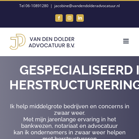
Ga
Tel 06-10891280
|
jacobine@vandendolderadvocatuur.nl
naar
Facebook
Instagram
LinkedIn
inhoud
GESPECIALISEERD 
HERSTRUCTURERIN
Ik help middelgrote bedrijven en concerns in
zwaar weer.
Met mijn jarenlange ervaring in het
bankwezen, notariaat en advocatuur
kan ik ondernemers in zwaar weer helpen
met herstructureren