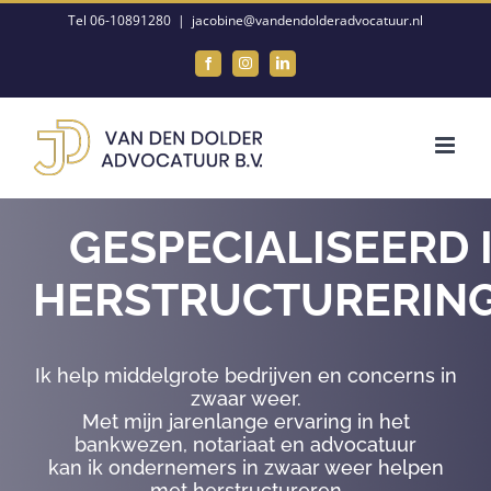
Ga
Tel 06-10891280
|
jacobine@vandendolderadvocatuur.nl
naar
Facebook
Instagram
LinkedIn
inhoud
GESPECIALISEERD 
HERSTRUCTURERIN
Ik help middelgrote bedrijven en concerns in
zwaar weer.
Met mijn jarenlange ervaring in het
bankwezen, notariaat en advocatuur
kan ik ondernemers in zwaar weer helpen
met herstructureren