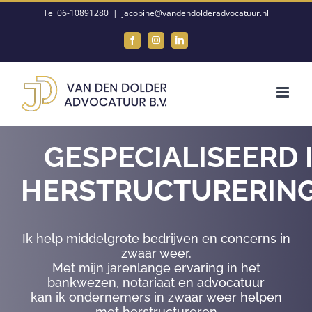
Ga
Tel 06-10891280
|
jacobine@vandendolderadvocatuur.nl
naar
Facebook
Instagram
LinkedIn
inhoud
GESPECIALISEERD 
HERSTRUCTURERIN
Ik help middelgrote bedrijven en concerns in
zwaar weer.
Met mijn jarenlange ervaring in het
bankwezen, notariaat en advocatuur
kan ik ondernemers in zwaar weer helpen
met herstructureren