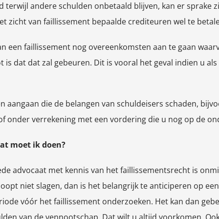
d terwijl andere schulden onbetaald blijven, kan er sprake 
t zicht van faillissement bepaalde crediteuren wel te betal
van een faillissement nog overeenkomsten aan te gaan waar
is dat dat zal gebeuren. Dit is vooral het geval indien u al
 aangaan die de belangen van schuldeisers schaden, bijvoo
f onder verrekening met een vordering die u nog op de on
 wat moet ik doen?
oede advocaat met kennis van het faillissementsrecht is onm
pt niet slagen, dan is het belangrijk te anticiperen op een f
riode vóór het faillissement onderzoeken. Het kan dan gebe
ulden van de vennootschap. Dat wilt u altijd voorkomen. Oo