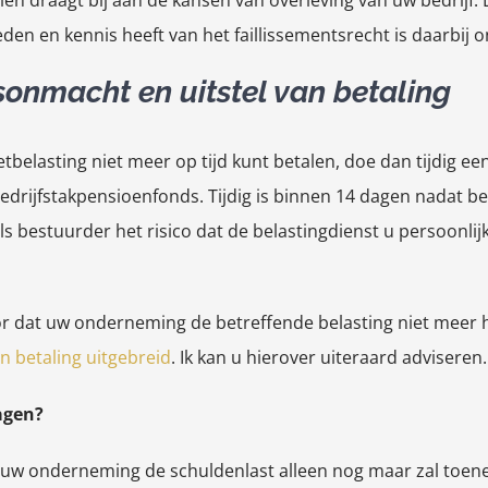
en draagt bij aan de kansen van overleving van uw bedrijf. E
eden en kennis heeft van het faillissementsrecht is daarbij 
sonmacht en uitstel van betaling
tbelasting niet meer op tijd kunt betalen, doe dan tijdig e
bedrijfstakpensioenfonds. Tijdig is binnen 14 dagen nadat b
ls bestuurder het risico dat de belastingdienst u persoonli
r dat uw onderneming de betreffende belasting niet meer ho
n betaling uitgebreid
. Ik kan u hierover uiteraard adviseren.
agen?
 uw onderneming de schuldenlast alleen nog maar zal toen