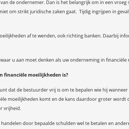
an de ondernemer. Dan is het belangrijk om in een vroeg st
iet om strikt juridische zaken gaat. Tijdig ingrijpen in gev
moeilijkheden af te wenden, ook richting banken. Daarbij in
waar u aan moet denken als uw onderneming in financiële mo
n financiële moeilijkheden is?
punt dat de bestuurder vrij is om te bepalen wie hij wannee
iële moeilijkheden komt en de kans daardoor groter wordt da
 vrijheid.
g handelen door bepaalde schulden wel te betalen en andere