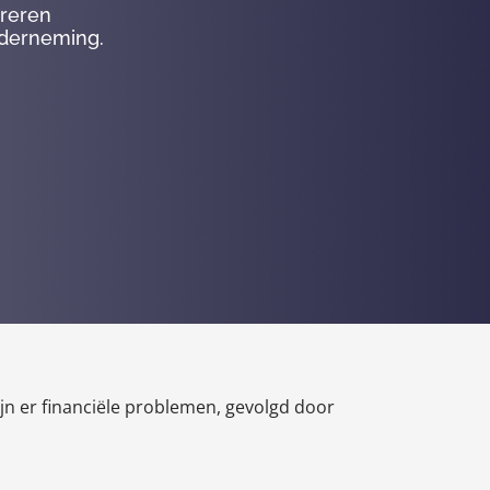
ureren
nderneming.
n er financiële problemen, gevolgd door