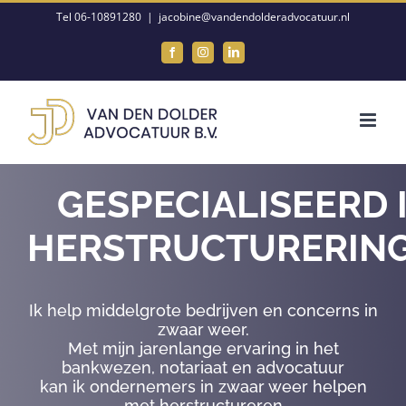
Ga
Tel 06-10891280
|
jacobine@vandendolderadvocatuur.nl
naar
Facebook
Instagram
LinkedIn
inhoud
GESPECIALISEERD 
HERSTRUCTURERIN
Ik help middelgrote bedrijven en concerns in
zwaar weer.
Met mijn jarenlange ervaring in het
bankwezen, notariaat en advocatuur
kan ik ondernemers in zwaar weer helpen
met herstructureren