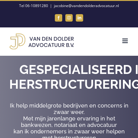
Ga
Tel 06-10891280
|
jacobine@vandendolderadvocatuur.nl
naar
Facebook
Instagram
LinkedIn
inhoud
GESPECIALISEERD 
HERSTRUCTURERIN
Ik help middelgrote bedrijven en concerns in
zwaar weer.
Met mijn jarenlange ervaring in het
bankwezen, notariaat en advocatuur
kan ik ondernemers in zwaar weer helpen
met herstructureren