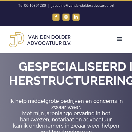
Ga
Tel 06-10891280
|
jacobine@vandendolderadvocatuur.nl
naar
Facebook
Instagram
LinkedIn
inhoud
GESPECIALISEERD 
HERSTRUCTURERIN
Ik help middelgrote bedrijven en concerns in
zwaar weer.
Met mijn jarenlange ervaring in het
bankwezen, notariaat en advocatuur
kan ik ondernemers in zwaar weer helpen
met herstructureren