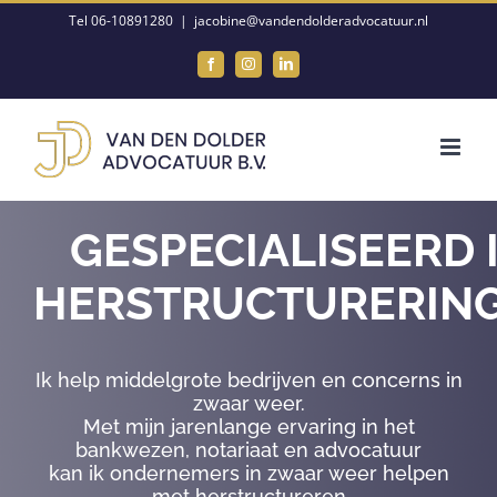
Ga
Tel 06-10891280
|
jacobine@vandendolderadvocatuur.nl
naar
Facebook
Instagram
LinkedIn
inhoud
GESPECIALISEERD 
HERSTRUCTURERIN
Ik help middelgrote bedrijven en concerns in
zwaar weer.
Met mijn jarenlange ervaring in het
bankwezen, notariaat en advocatuur
kan ik ondernemers in zwaar weer helpen
met herstructureren