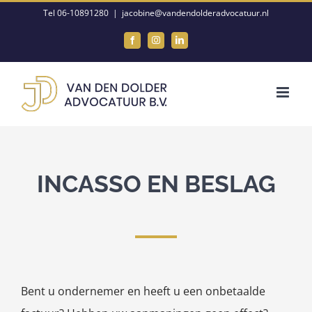
Ga
Tel 06-10891280
|
jacobine@vandendolderadvocatuur.nl
naar
Facebook
Instagram
LinkedIn
inhoud
INCASSO EN BESLAG
Bent u ondernemer en heeft u een onbetaalde