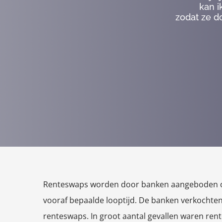
kan i
zodat ze d
Renteswaps worden door banken aangeboden om r
vooraf bepaalde looptijd. De banken verkochten
renteswaps. In groot aantal gevallen waren re