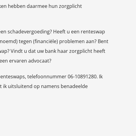
anken hebben daarmee hun zorgplicht
 een schadevergoeding? Heeft u een renteswap
genoemd) tegen (financiële) problemen aan? Bent
wap? Vindt u dat uw bank haar zorgplicht heeft
 een ervaren advocaat?
n renteswaps, telefoonnummer 06-10891280. Ik
t ik uitsluitend op namens benadeelde