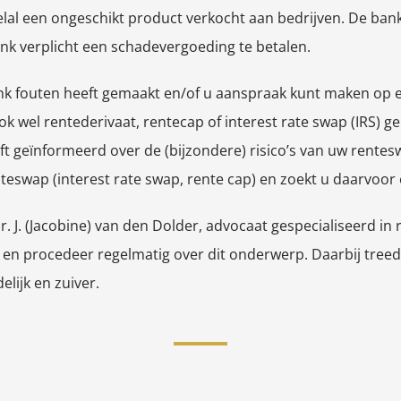
elal een ongeschikt product verkocht aan bedrijven. De b
k verplicht een schadevergoeding te betalen.
ank fouten heeft gemaakt en/of u aanspraak kunt maken op
ok wel rentederivaat, rentecap of interest rate swap (IRS) 
t geïnformeerd over de (bijzondere) risico’s van uw rentes
nteswap (interest rate swap, rente cap) en zoekt u daarvoor
r. J. (Jacobine) van den Dolder, advocaat gespecialiseerd i
en procedeer regelmatig over dit onderwerp. Daarbij treed
elijk en zuiver.