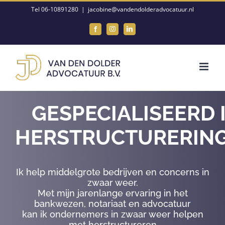
Ga
Tel 06-10891280
|
jacobine@vandendolderadvocatuur.nl
naar
Facebook
Instagram
LinkedIn
inhoud
GESPECIALISEERD 
HERSTRUCTURERIN
Ik help middelgrote bedrijven en concerns in
zwaar weer.
Met mijn jarenlange ervaring in het
bankwezen, notariaat en advocatuur
kan ik ondernemers in zwaar weer helpen
met herstructureren