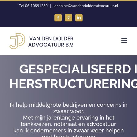
Ga
Tel 06-10891280
|
jacobine@vandendolderadvocatuur.nl
naar
Facebook
Instagram
LinkedIn
inhoud
GESPECIALISEERD 
HERSTRUCTURERIN
Ik help middelgrote bedrijven en concerns in
zwaar weer.
Met mijn jarenlange ervaring in het
bankwezen, notariaat en advocatuur
kan ik ondernemers in zwaar weer helpen
met herstructureren