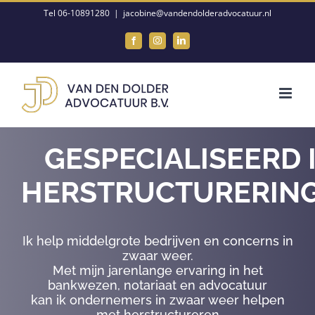
Ga
Tel 06-10891280
|
jacobine@vandendolderadvocatuur.nl
naar
Facebook
Instagram
LinkedIn
inhoud
GESPECIALISEERD 
HERSTRUCTURERIN
Ik help middelgrote bedrijven en concerns in
zwaar weer.
Met mijn jarenlange ervaring in het
bankwezen, notariaat en advocatuur
kan ik ondernemers in zwaar weer helpen
met herstructureren