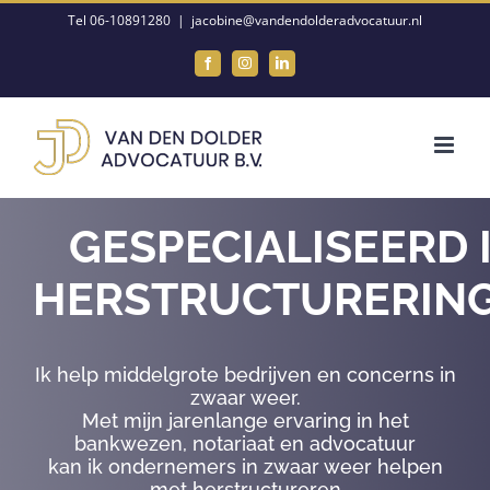
Ga
Tel 06-10891280
|
jacobine@vandendolderadvocatuur.nl
naar
Facebook
Instagram
LinkedIn
inhoud
GESPECIALISEERD 
HERSTRUCTURERIN
Ik help middelgrote bedrijven en concerns in
zwaar weer.
Met mijn jarenlange ervaring in het
bankwezen, notariaat en advocatuur
kan ik ondernemers in zwaar weer helpen
met herstructureren