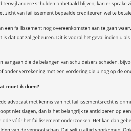
d terwijl andere schulden onbetaald blijven, kan er sprake 
t zicht van faillissement bepaalde crediteuren wel te betal
van een faillissement nog overeenkomsten aan te gaan waar
is dat dat zal gebeuren. Dit is vooral het geval indien u al
 aangaan die de belangen van schuldeisers schaden, bijvoo
f onder verrekening met een vordering die u nog op de on
 wat moet ik doen?
oede advocaat met kennis van het faillissementsrecht is onm
pt niet slagen, dan is het belangrijk te anticiperen op een f
riode vóór het faillissement onderzoeken. Het kan dan gebe
ulden van de vennootschap. Dat wilt u altijd voorkomen. Oo