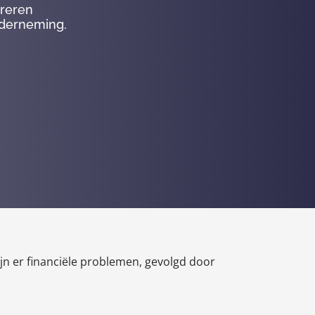
ureren
nderneming.
n er financiële problemen, gevolgd door