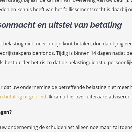
en draagt bij aan de kansen van overleving van uw bedrijf. E
eden en kennis heeft van het faillissementsrecht is daarbij 
sonmacht en uitstel van betaling
tbelasting niet meer op tijd kunt betalen, doe dan tijdig e
bedrijfstakpensioenfonds. Tijdig is binnen 14 dagen nadat b
ls bestuurder het risico dat de belastingdienst u persoonli
r dat uw onderneming de betreffende belasting niet meer ho
n betaling uitgebreid
. Ik kan u hierover uiteraard adviseren.
agen?
 uw onderneming de schuldenlast alleen nog maar zal toen