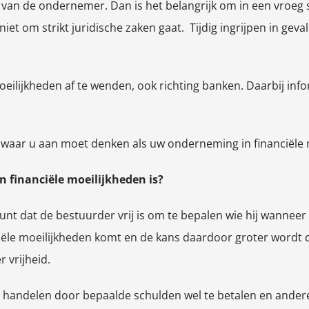
an de ondernemer. Dan is het belangrijk om in een vroeg st
iet om strikt juridische zaken gaat. Tijdig ingrijpen in gev
moeilijkheden af te wenden, ook richting banken. Daarbij in
waar u aan moet denken als uw onderneming in financiële mo
n financiële moeilijkheden is?
punt dat de bestuurder vrij is om te bepalen wie hij wannee
iële moeilijkheden komt en de kans daardoor groter wordt da
 vrijheid.
g handelen door bepaalde schulden wel te betalen en andere