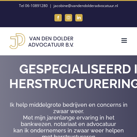
Ga
Tel 06-10891280
|
jacobine@vandendolderadvocatuur.nl
naar
Facebook
Instagram
LinkedIn
inhoud
GESPECIALISEERD 
HERSTRUCTURERIN
Ik help middelgrote bedrijven en concerns in
zwaar weer.
Met mijn jarenlange ervaring in het
bankwezen, notariaat en advocatuur
kan ik ondernemers in zwaar weer helpen
met herstructureren